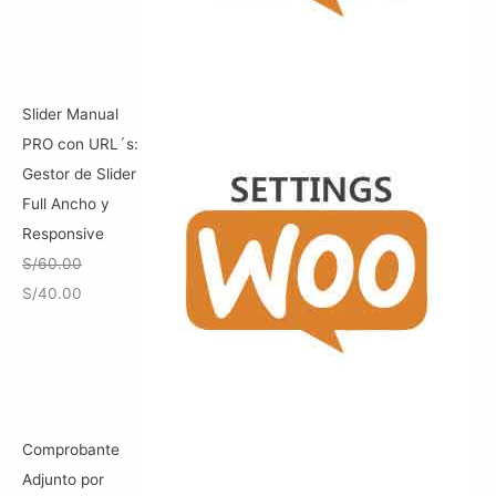
Slider Manual
PRO con URL´s:
Gestor de Slider
Full Ancho y
Responsive
S/
60.00
E
E
S/
40.00
l
l
p
p
r
r
e
e
c
c
Comprobante
i
i
Adjunto por