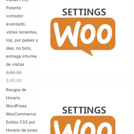
l
s
c
c
Potente
e
:
i
i
contador
r
S
o
o
avanzado,
a
/
o
a
vistas recientes,
:
5
r
c
top, por países y
S
0
i
t
días, no bots,
/
.
g
u
entrega informe
8
0
i
a
de visitas
0
0
n
l
S/
80.00
.
.
a
e
E
E
S/
45.00
0
l
s
l
l
Rangos de
0
e
:
p
p
Horario
.
r
S
r
r
WordPress
a
/
e
e
WooCommerce:
:
1
c
c
Estilos CSS por
S
5
i
i
Horario de lunes