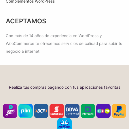
Complementos WordPress
a
/
o
o
:
9
o
a
S
0
r
c
ACEPTAMOS
/
.
i
t
1
0
g
u
Con más de 14 años de experiencia en WordPress y
3
0
i
a
WooCommerce te ofrecemos servicios de calidad para subir tu
0
.
n
l
negocio a internet.
.
a
e
0
l
s
0
e
:
.
r
S
Realiza tus compras pagando con tus aplicaciones favoritas
a
/
:
1
S
1
/
0
1
.
5
0