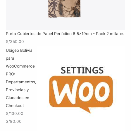
.
.
a
e
0
l
s
0
e
:
.
r
S
Porta Cubiertos de Papel Periódico 6.5x19cm - Pack 2 millares
a
/
S/
350.00
:
5
Ubigeo Bolivia
S
0
para
/
.
WooCommerce
7
0
PRO:
0
0
Departamentos,
.
.
Provincias y
0
Ciudades en
0
Checkout
.
S/
130.00
E
E
S/
90.00
l
l