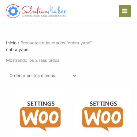
Ir
al
contenido
Inicio
/ Productos etiquetados “cobra yape”
cobra yape
Ordenado
Mostrando los 2 resultados
por
los
últimos