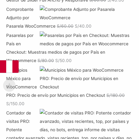
l
l
Comprobante
p
p
Adjunto por
r
r
E
E
Pasarela WooCommerce
S/
60.00
S/
40.00
e
e
l
l
Pasarelas por
c
c
p
p
País en
i
i
r
r
Checkout: Muestras medios de pagos por País en
o
o
e
e
E
E
Woocommerce
S/
80.00
S/
50.00
o
a
c
c
l
l
Municipios
r
c
i
i
p
p
México para
i
t
o
o
r
r
WooCommerce
g
u
o
a
e
e
PRO: Precio de envío por Municipios en Checkout
S/
180.00
i
a
r
c
c
c
E
E
S/
150.00
n
l
i
t
i
i
l
l
Contador de
a
e
g
u
o
o
p
p
visitas PRO:
l
s
i
a
o
a
r
r
Potente
e
:
n
l
r
c
e
e
contador avanzado, vistas recientes, top, por países y días, no