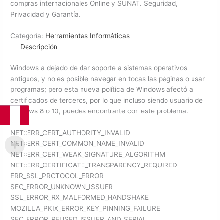
actualizados
compras internacionales Online y SUNAT. Seguridad,
al
Privacidad y Garantía.
2022
cantidad
Categoría:
Herramientas Informáticas
Descripción
Windows a dejado de dar soporte a sistemas operativos
antiguos, y no es posible navegar en todas las páginas o usar
programas; pero esta nueva política de Windows afectó a
certificados de terceros, por lo que incluso siendo usuario de
windows 8 o 10, puedes encontrarte con este problema.
NET::ERR_CERT_AUTHORITY_INVALID
NET::ERR_CERT_COMMON_NAME_INVALID
NET::ERR_CERT_WEAK_SIGNATURE_ALGORITHM
NET::ERR_CERTIFICATE_TRANSPARENCY_REQUIRED
ERR_SSL_PROTOCOL_ERROR
SEC_ERROR_UNKNOWN_ISSUER
SSL_ERROR_RX_MALFORMED_HANDSHAKE
MOZILLA_PKIX_ERROR_KEY_PINNING_FAILURE
SEC_ERROR_REUSED_ISSUER_AND_SERIAL