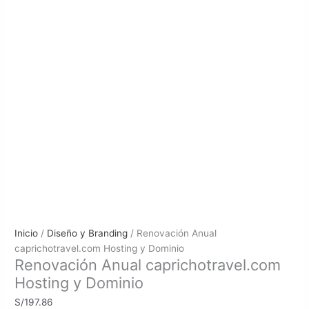
Anunciamos Actualizaciones GRATIS
Avisamos los Regalos para tu tienda
Nuevos Snippets, Plugins y Productos
Descuentos y Promociones Mensuales
Inicio
/
Diseño y Branding
/ Renovación Anual
caprichotravel.com Hosting y Dominio
Renovación Anual caprichotravel.com
Hosting y Dominio
S/
197.86