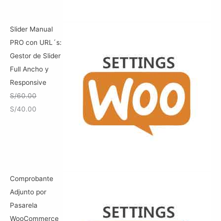
Slider Manual
PRO con URL´s:
Gestor de Slider
Full Ancho y
Responsive
S/
60.00
E
E
S/
40.00
l
l
p
p
r
r
e
e
c
c
Comprobante
i
i
Adjunto por
o
o
Pasarela
o
a
WooCommerce