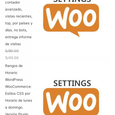
i
i
contador
r
S
o
o
avanzado,
a
/
o
a
vistas recientes,
:
5
r
c
top, por países y
S
0
i
t
días, no bots,
/
.
g
u
entrega informe
8
0
i
a
de visitas
0
0
n
l
S/
80.00
.
.
a
e
E
E
S/
45.00
0
l
s
l
l
Rangos de
0
e
:
p
p
Horario
.
r
S
r
r
WordPress
a
/
e
e
WooCommerce:
:
1
c
c
Estilos CSS por
S
5
i
i
Horario de lunes
/
0
o
o
a domingo.
1
.
o
a
Versión Plugin