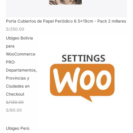
0
l
s
0
e
:
.
r
S
Porta Cubiertos de Papel Periódico 6.5x19cm - Pack 2 millares
a
/
S/
350.00
:
5
Ubigeo Bolivia
S
0
para
/
.
WooCommerce
7
0
PRO:
0
0
Departamentos,
.
.
Provincias y
0
Ciudades en
0
Checkout
.
S/
130.00
E
E
S/
90.00
l
l
p
p
Ubigeo Perú