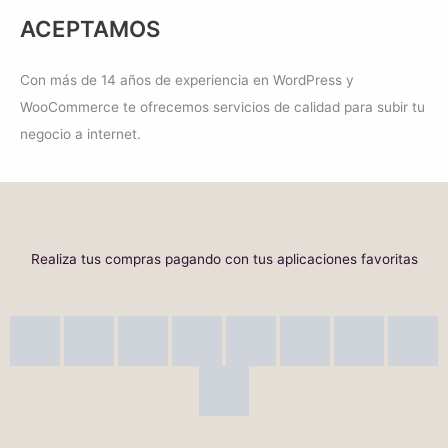
S
0
r
c
ACEPTAMOS
/
.
i
t
1
0
g
u
Con más de 14 años de experiencia en WordPress y
3
0
i
a
WooCommerce te ofrecemos servicios de calidad para subir tu
0
.
n
l
negocio a internet.
.
a
e
0
l
s
0
e
:
.
r
S
Realiza tus compras pagando con tus aplicaciones favoritas
a
/
:
1
S
1
/
0
1
.
5
0
0
0