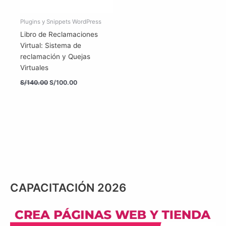
Plugins y Snippets WordPress
Libro de Reclamaciones
Virtual: Sistema de
reclamación y Quejas
Virtuales
El
El
S/
140.00
S/
100.00
precio
precio
original
actual
era:
es:
S/140.00.
S/100.00.
CAPACITACIÓN 2026