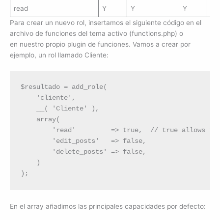
read
Y
Y
Y
Y
Para crear un nuevo rol, insertamos el siguiente código en el
archivo de funciones del tema activo (functions.php) o
en nuestro propio plugin de funciones. Vamos a crear por
ejemplo, un rol llamado Cliente:
$resultado = add_role(

    'cliente',

    __( 'Cliente' ),

    array(

        'read'         => true,  // true allows thi
        'edit_posts'   => false,

        'delete_posts' => false,

    )

);
En el array añadimos las principales capacidades por defecto: