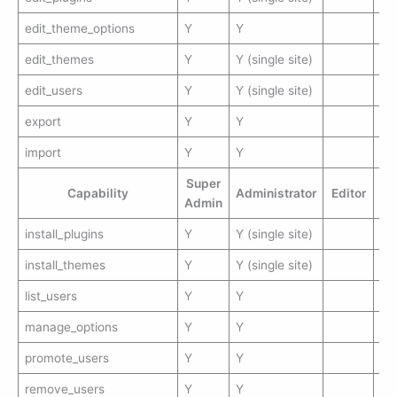
edit_theme_options
Y
Y
edit_themes
Y
Y (single site)
edit_users
Y
Y (single site)
export
Y
Y
import
Y
Y
Super
Capability
Administrator
Editor
Au
Admin
install_plugins
Y
Y (single site)
install_themes
Y
Y (single site)
list_users
Y
Y
manage_options
Y
Y
promote_users
Y
Y
remove_users
Y
Y