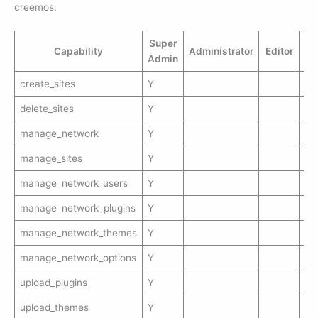
creemos:
Super
Capability
Administrator
Editor
Au
Admin
create_sites
Y
delete_sites
Y
manage_network
Y
manage_sites
Y
manage_network_users
Y
manage_network_plugins
Y
manage_network_themes
Y
manage_network_options
Y
upload_plugins
Y
upload_themes
Y