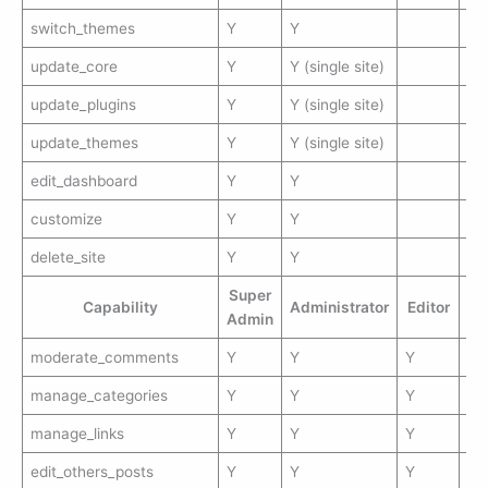
switch_themes
Y
Y
update_core
Y
Y (single site)
update_plugins
Y
Y (single site)
update_themes
Y
Y (single site)
edit_dashboard
Y
Y
customize
Y
Y
delete_site
Y
Y
Super
Capability
Administrator
Editor
Au
Admin
moderate_comments
Y
Y
Y
manage_categories
Y
Y
Y
manage_links
Y
Y
Y
edit_others_posts
Y
Y
Y