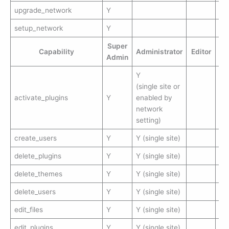
upgrade_network
Y
setup_network
Y
Super
Capability
Administrator
Editor
Au
Admin
Y
(single site or
activate_plugins
Y
enabled by
network
setting)
create_users
Y
Y (single site)
delete_plugins
Y
Y (single site)
delete_themes
Y
Y (single site)
delete_users
Y
Y (single site)
edit_files
Y
Y (single site)
edit_plugins
Y
Y (single site)