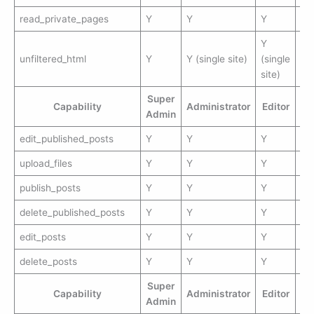
read_private_pages
Y
Y
Y
Y
unfiltered_html
Y
Y (single site)
(single
site)
Super
Capability
Administrator
Editor
Au
Admin
edit_published_posts
Y
Y
Y
Y
upload_files
Y
Y
Y
Y
publish_posts
Y
Y
Y
Y
delete_published_posts
Y
Y
Y
Y
edit_posts
Y
Y
Y
Y
delete_posts
Y
Y
Y
Y
Super
Capability
Administrator
Editor
Au
Admin