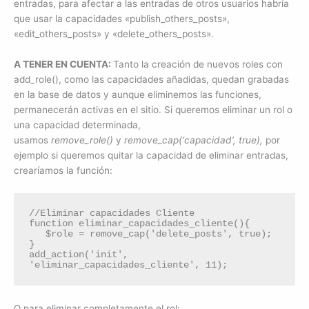
entradas, para afectar a las entradas de otros usuarios habría
que usar la capacidades «publish_others_posts»,
«edit_others_posts» y «delete_others_posts».
A TENER EN CUENTA:
Tanto la creación de nuevos roles con
add_role(), como las capacidades añadidas, quedan grabadas
en la base de datos y aunque eliminemos las funciones,
permanecerán activas en el sitio. Si queremos eliminar un rol o
una capacidad determinada,
usamos
remove_role()
y
remove_cap(‘capacidad’, true),
por
ejemplo si queremos quitar la capacidad de eliminar entradas,
crearíamos la función:
//Eliminar capacidades Cliente

function eliminar_capacidades_cliente(){

   $role = remove_cap('delete_posts', true);

}

add_action('init', 
'eliminar_capacidades_cliente', 11);
O para eliminar completamente el rol: