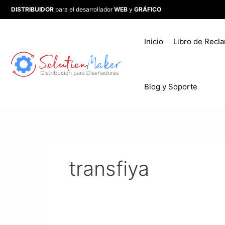
Ir
DISTRIBUIDOR
para el desarrollador
WEB
y
GRÁFICO
al
contenido
Inicio
Libro de Recl
Blog y Soporte
transfiya