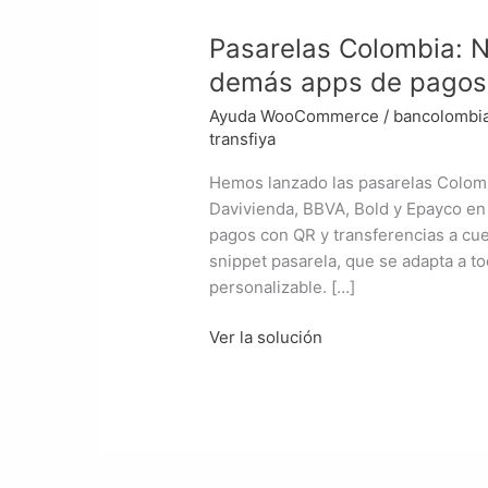
Pasarelas Colombia: N
demás apps de pagos
Ayuda WooCommerce
/
bancolombi
transfiya
Hemos lanzado las pasarelas Colombi
Davivienda, BBVA, Bold y Epayco e
pagos con QR y transferencias a cue
snippet pasarela, que se adapta a to
personalizable. […]
Pasarelas
Ver la solución
Colombia:
Nequi,
Daviplata,
Bancolombia
y